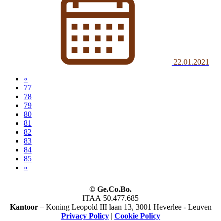
22.01.2021
«
77
78
79
80
(current)
81
82
83
84
85
»
© Ge.Co.Bo.
ITAA 50.477.685
Kantoor
– Koning Leopold III laan 13, 3001 Heverlee - Leuven
Privacy Policy
|
Cookie Policy