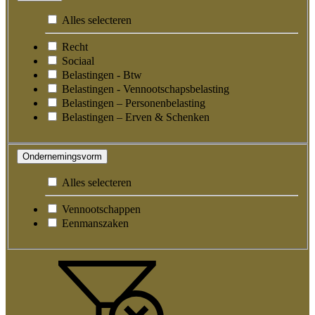
Alles selecteren
Recht
Sociaal
Belastingen - Btw
Belastingen - Vennootschapsbelasting
Belastingen – Personenbelasting
Belastingen – Erven & Schenken
Ondernemingsvorm
Alles selecteren
Vennootschappen
Eenmanszaken