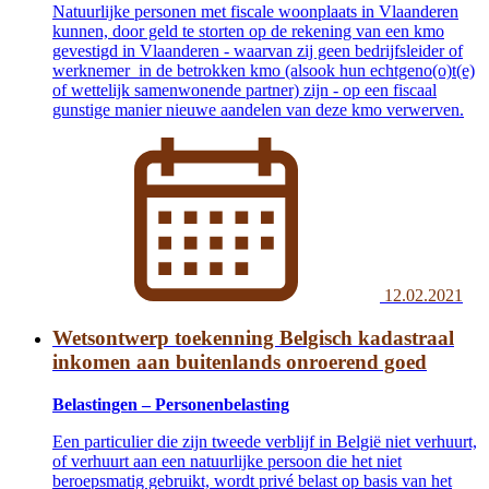
Natuurlijke personen met fiscale woonplaats in Vlaanderen
kunnen, door geld te storten op de rekening van een kmo
gevestigd in Vlaanderen - waarvan zij geen bedrijfsleider of
werknemer in de betrokken kmo (alsook hun echtgeno(o)t(e)
of wettelijk samenwonende partner) zijn - op een fiscaal
gunstige manier nieuwe aandelen van deze kmo verwerven.
12.02.2021
Wetsontwerp toekenning Belgisch kadastraal
inkomen aan buitenlands onroerend goed
Belastingen – Personenbelasting
Een particulier die zijn tweede verblijf in België niet verhuurt,
of verhuurt aan een natuurlijke persoon die het niet
beroepsmatig gebruikt, wordt privé belast op basis van het