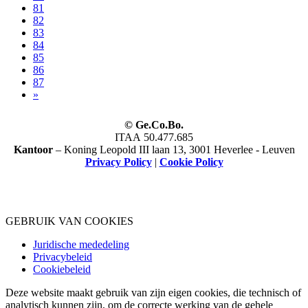
81
82
(current)
83
84
85
86
87
»
© Ge.Co.Bo.
ITAA 50.477.685
Kantoor
– Koning Leopold III laan 13, 3001 Heverlee - Leuven
Privacy Policy
|
Cookie Policy
GEBRUIK VAN COOKIES
Juridische mededeling
Privacybeleid
Cookiebeleid
Deze website maakt gebruik van zijn eigen cookies, die technisch of
analytisch kunnen zijn, om de correcte werking van de gehele