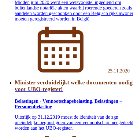
Midden juni 2020 werd een wetsvoorstel ingediend om
buitenlandse notariële akten waarbij roerende goederen zoals
aandelen worden geschonken door een Belgisch rijksinwoner
moeten geregistreerd worden in België.
25.11.2020
Minister verduidelijkt welke documenten nodig
voor UBO-register!
Belastingen - Vennootschapsbelasting, Belastingen –
Personenbelasting
Uiterlijk op 31.12.2019 moest de identiteit van de zgn.
uiteindelijke begunstigden van een vennootschap meegedeeld
worden aan het UBO-register.