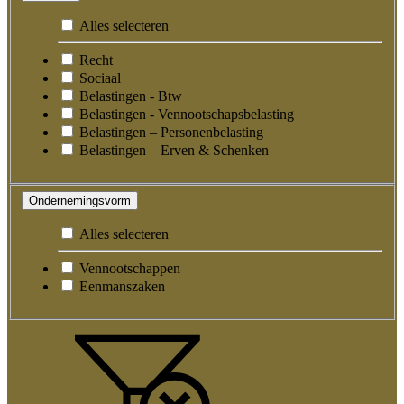
Alles selecteren
Recht
Sociaal
Belastingen - Btw
Belastingen - Vennootschapsbelasting
Belastingen – Personenbelasting
Belastingen – Erven & Schenken
Ondernemingsvorm
Alles selecteren
Vennootschappen
Eenmanszaken